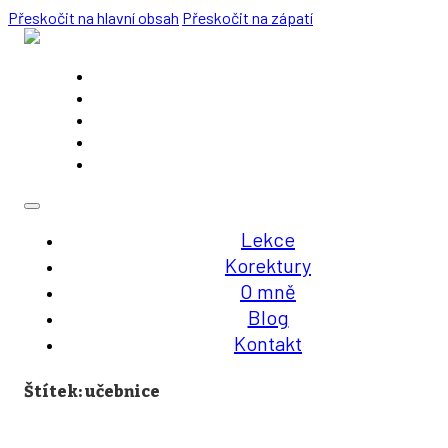
Přeskočit na hlavní obsah
Přeskočit na zápatí
Lekce
Korektury
O mně
Blog
Kontakt
Lekce
Korektury
O mně
Blog
Kontakt
Štítek:
učebnice