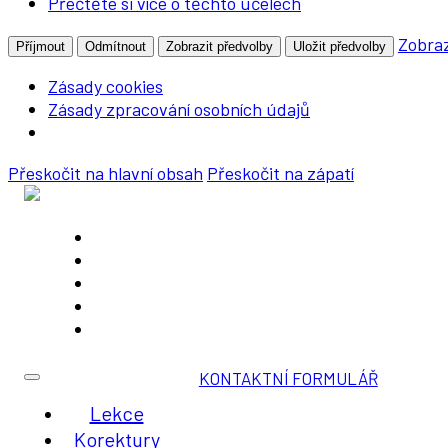
Přečtěte si více o těchto účelech
Zobraz
Příjmout
Odmítnout
Zobrazit předvolby
Uložit předvolby
Zásady cookies
Zásady zpracování osobních údajů
Přeskočit na hlavní obsah
Přeskočit na zápatí
Lekce
Korektury
O mně
Blog
Kontakt
KONTAKTNÍ FORMULÁŘ
Lekce
Korektury