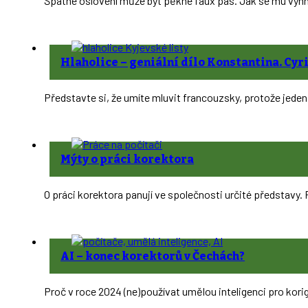
Špatné oslovení může být pěkné faux pas. Jak se mu vyhn
Hlaholice –⁠ geniální dílo Konstantina. Cyr
Představte si, že umíte mluvit francouzsky, protože jeden
Mýty o práci korektora
O práci korektora panují ve společnosti určité představy. 
AI – konec korektorů v Čechách?
Proč v roce 2024 (ne)používat umělou inteligenci pro kori