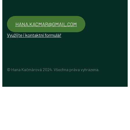
HANA.KACMAR@GMAIL.COM
Využijte i kontaktní formulář
© Hana Kačmárová 2024. Všechna práva vyhrazena.