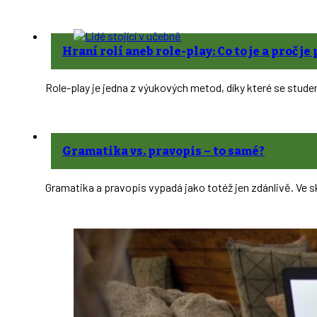
Hraní rolí aneb role-play: Co to je a proč j
Role-play je jedna z výukových metod, díky které se studen
Gramatika vs. pravopis – to samé?
Gramatika a pravopis vypadá jako totéž jen zdánlivě. Ve s