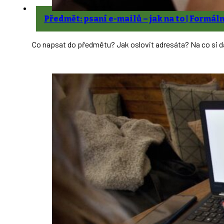
Předmět: psaní e-mailů – jak na to | Formá
Co napsat do předmětu? Jak oslovit adresáta? Na co si d