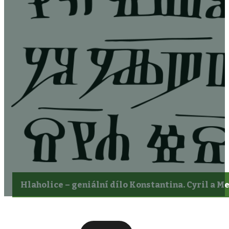
Hlaholice –⁠ geniální dílo Konstantina. Cyril a 