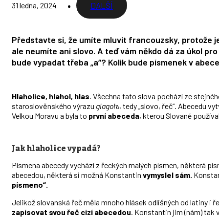
31 ledna, 2024
DALŠÍ
Představte si, že umíte mluvit francouzsky, protože 
ale neumíte ani slovo. A teď vám někdo dá za úkol pr
bude vypadat třeba „a“? Kolik bude písmenek v abec
Hlaholice, hlahol, hlas
. Všechna tato slova pochází ze stejné
staroslověnského výrazu
glagolъ
, tedy „slovo, řeč“. Abecedu v
Velkou Moravu a byla to
první abeceda
, kterou Slované používal
Jak hlaholice vypadá?
Písmena abecedy vychází z řeckých malých písmen, některá pís
abecedou, některá si možná Konstantin
vymyslel sám.
Konstan
písmeno“.
Jelikož slovanská řeč měla mnoho hlásek odlišných od latiny i ř
zapisovat svou řeč cizí abecedou
. Konstantin jim (nám) tak 