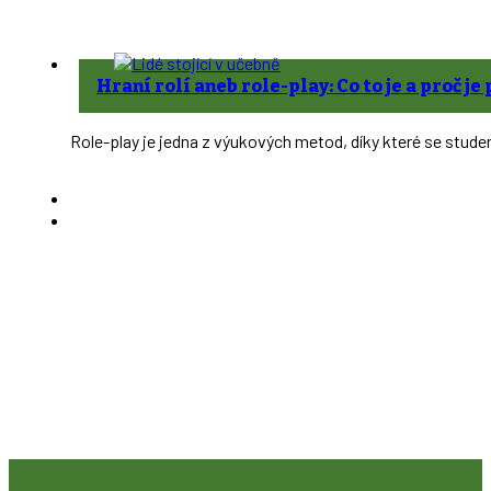
Hraní rolí aneb role-play: Co to je a proč j
Role-play je jedna z výukových metod, díky které se studen