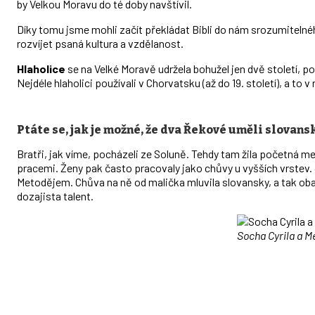
by Velkou Moravu do té doby navštívil.
Díky tomu jsme mohli začít překládat Bibli do nám srozumitelnéh
rozvíjet psaná kultura a vzdělanost.
Hlaholice
se na Velké Moravě udržela bohužel jen dvě století, po
Nejdéle hlaholici používali v Chorvatsku (až do 19. století), a to v
Ptáte se, jak je možné, že dva Řekové uměli slovans
Bratři, jak víme, pocházeli ze Soluně. Tehdy tam žila početná me
pracemi. Ženy pak často pracovaly jako chůvy u vyšších vrstev
Metodějem. Chůva na ně od malička mluvila slovansky, a tak oba b
dozajista talent.
Socha Cyrila a M