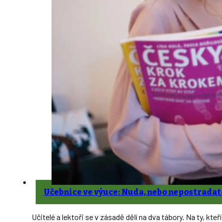
Učebnice ve výuce: Nuda, nebo nepostradat
Učitelé a lektoři se v zásadě dělí na dva tábory. Na ty, kte