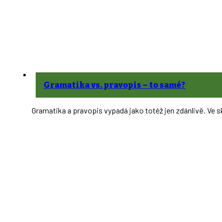
Gramatika vs. pravopis – to samé?
Gramatika a pravopis vypadá jako totéž jen zdánlivě. Ve s