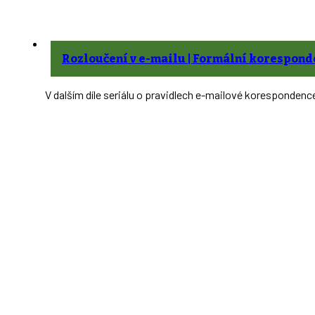
Rozloučení v e-mailu | Formální korespon
V dalším díle seriálu o pravidlech e-mailové korespondenc