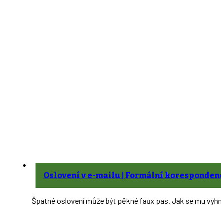
Oslovení v e-mailu | Formální koresponden
Špatné oslovení může být pěkné faux pas. Jak se mu vyhn