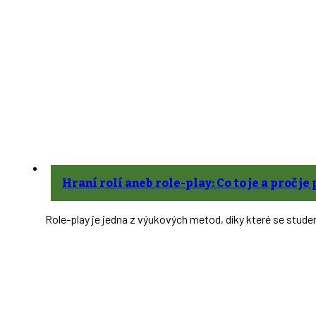
Hraní rolí aneb role-play: Co to je a proč j
Role-play je jedna z výukových metod, díky které se studen